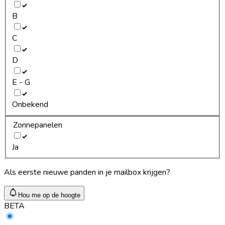
B
C
D
E - G
Onbekend
Zonnepanelen
Ja
Als eerste nieuwe panden in je mailbox krijgen?
Hou me op de hoogte
BETA