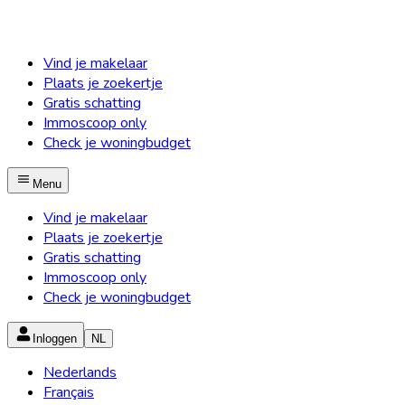
Vind je makelaar
Plaats je zoekertje
Gratis schatting
Immoscoop only
Check je woningbudget
Menu
Vind je makelaar
Plaats je zoekertje
Gratis schatting
Immoscoop only
Check je woningbudget
Inloggen
NL
Nederlands
Français