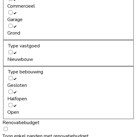
Commercieel
Garage
Grond
Type vastgoed
Nieuwbouw
Type bebouwing
Gesloten
Halfopen
Open
Renovatiebudget
Toon enkel panden met renovatiebudget