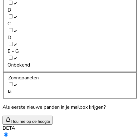
B
C
D
E - G
Onbekend
Zonnepanelen
Ja
Als eerste nieuwe panden in je mailbox krijgen?
Hou me op de hoogte
BETA