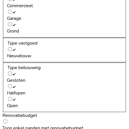
Commercieel
Garage
Grond
Type vastgoed
Nieuwbouw
Type bebouwing
Gesloten
Halfopen
Open
Renovatiebudget
Toon enkel panden met renovatiebudget