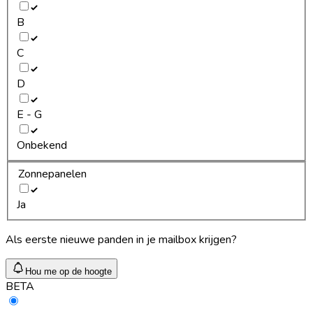
B
C
D
E - G
Onbekend
Zonnepanelen
Ja
Als eerste nieuwe panden in je mailbox krijgen?
Hou me op de hoogte
BETA