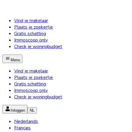
Vind je makelaar
Plaats je zoekertje
Gratis schatting
Immoscoop only
Check je woningbudget
Menu
Vind je makelaar
Plaats je zoekertje
Gratis schatting
Immoscoop only
Check je woningbudget
Inloggen
NL
Nederlands
Français