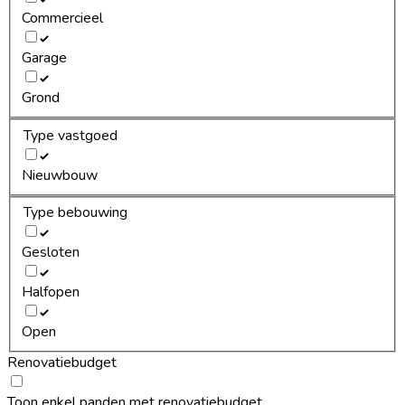
Commercieel
Garage
Grond
Type vastgoed
Nieuwbouw
Type bebouwing
Gesloten
Halfopen
Open
Renovatiebudget
Toon enkel panden met renovatiebudget