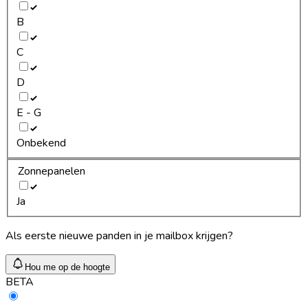
B
C
D
E - G
Onbekend
Zonnepanelen
Ja
Als eerste nieuwe panden in je mailbox krijgen?
Hou me op de hoogte
BETA