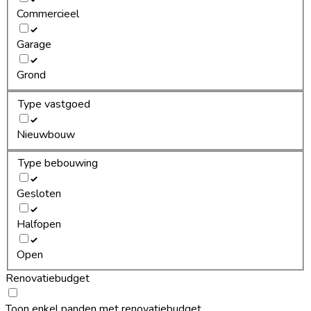
Commercieel
Garage
Grond
Type vastgoed
Nieuwbouw
Type bebouwing
Gesloten
Halfopen
Open
Renovatiebudget
Toon enkel panden met renovatiebudget