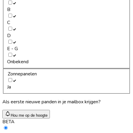
B
C
D
E - G
Onbekend
Zonnepanelen
Ja
Als eerste nieuwe panden in je mailbox krijgen?
Hou me op de hoogte
BETA