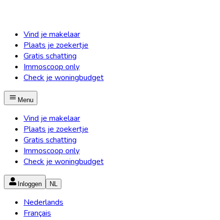
Vind je makelaar
Plaats je zoekertje
Gratis schatting
Immoscoop only
Check je woningbudget
Menu
Vind je makelaar
Plaats je zoekertje
Gratis schatting
Immoscoop only
Check je woningbudget
Inloggen
NL
Nederlands
Français