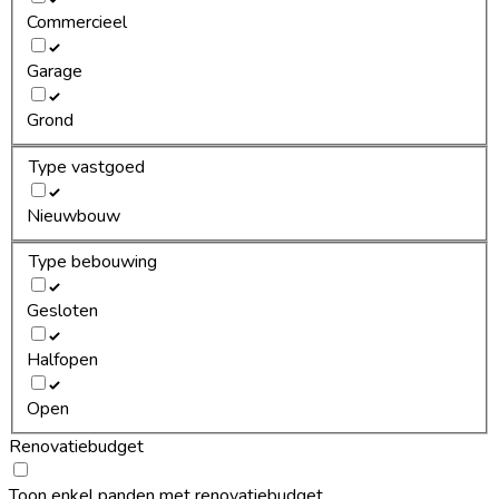
Commercieel
Garage
Grond
Type vastgoed
Nieuwbouw
Type bebouwing
Gesloten
Halfopen
Open
Renovatiebudget
Toon enkel panden met renovatiebudget