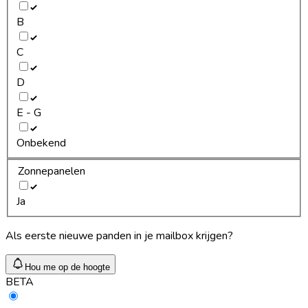
B
C
D
E - G
Onbekend
Zonnepanelen
Ja
Als eerste nieuwe panden in je mailbox krijgen?
Hou me op de hoogte
BETA