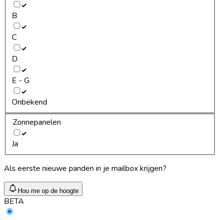
B
C
D
E - G
Onbekend
Zonnepanelen
Ja
Als eerste nieuwe panden in je mailbox krijgen?
Hou me op de hoogte
BETA