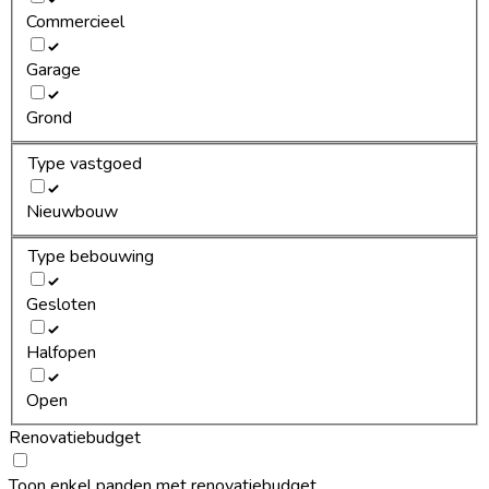
Commercieel
Garage
Grond
Type vastgoed
Nieuwbouw
Type bebouwing
Gesloten
Halfopen
Open
Renovatiebudget
Toon enkel panden met renovatiebudget