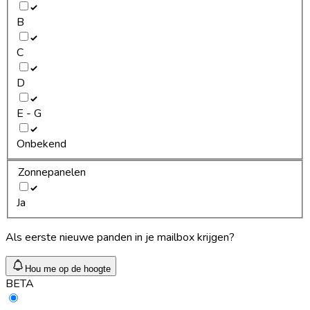
B
C
D
E - G
Onbekend
Zonnepanelen
Ja
Als eerste nieuwe panden in je mailbox krijgen?
Hou me op de hoogte
BETA