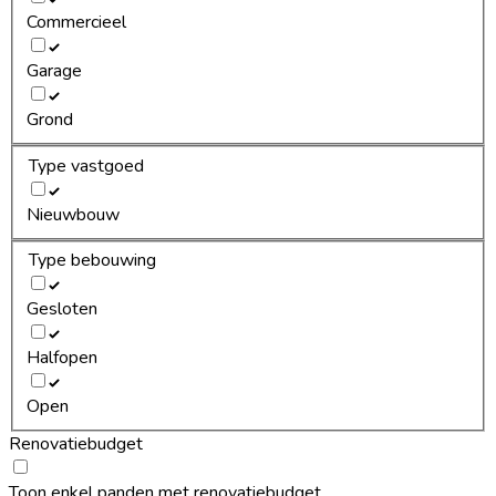
Commercieel
Garage
Grond
Type vastgoed
Nieuwbouw
Type bebouwing
Gesloten
Halfopen
Open
Renovatiebudget
Toon enkel panden met renovatiebudget