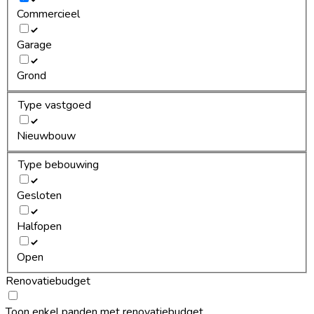
Commercieel
Garage
Grond
Type vastgoed
Nieuwbouw
Type bebouwing
Gesloten
Halfopen
Open
Renovatiebudget
Toon enkel panden met renovatiebudget