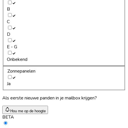
B
C
D
E - G
Onbekend
Zonnepanelen
Ja
Als eerste nieuwe panden in je mailbox krijgen?
Hou me op de hoogte
BETA