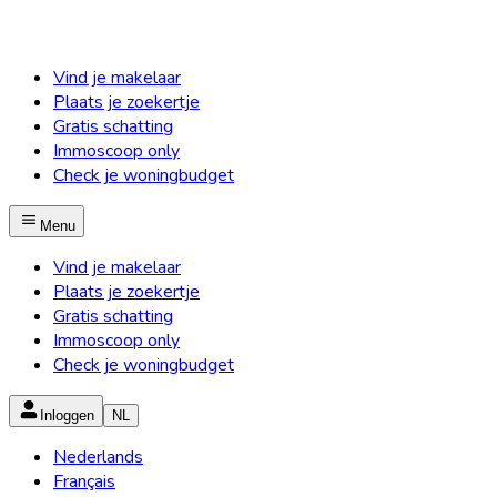
Vind je makelaar
Plaats je zoekertje
Gratis schatting
Immoscoop only
Check je woningbudget
Menu
Vind je makelaar
Plaats je zoekertje
Gratis schatting
Immoscoop only
Check je woningbudget
Inloggen
NL
Nederlands
Français