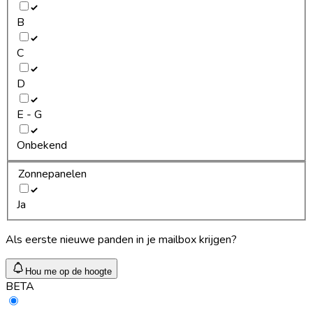
B
C
D
E - G
Onbekend
Zonnepanelen
Ja
Als eerste nieuwe panden in je mailbox krijgen?
Hou me op de hoogte
BETA