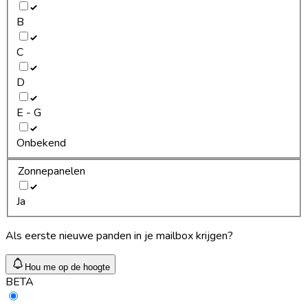
B
C
D
E - G
Onbekend
Zonnepanelen
Ja
Als eerste nieuwe panden in je mailbox krijgen?
Hou me op de hoogte
BETA