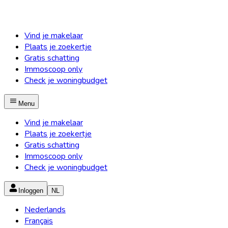
Vind je makelaar
Plaats je zoekertje
Gratis schatting
Immoscoop only
Check je woningbudget
Menu
Vind je makelaar
Plaats je zoekertje
Gratis schatting
Immoscoop only
Check je woningbudget
Inloggen
NL
Nederlands
Français