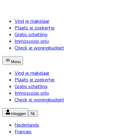
Vind je makelaar
Plaats je zoekertje
Gratis schatting
Immoscoop only
Check je woningbudget
Menu
Vind je makelaar
Plaats je zoekertje
Gratis schatting
Immoscoop only
Check je woningbudget
Inloggen
NL
Nederlands
Français