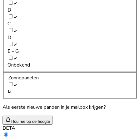
B
C
D
E - G
Onbekend
Zonnepanelen
Ja
Als eerste nieuwe panden in je mailbox krijgen?
Hou me op de hoogte
BETA