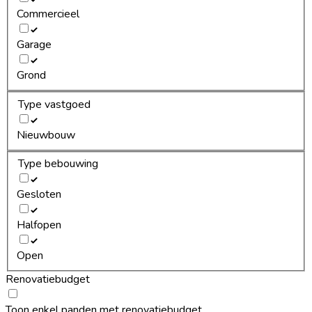
Commercieel
Garage
Grond
Type vastgoed
Nieuwbouw
Type bebouwing
Gesloten
Halfopen
Open
Renovatiebudget
Toon enkel panden met renovatiebudget