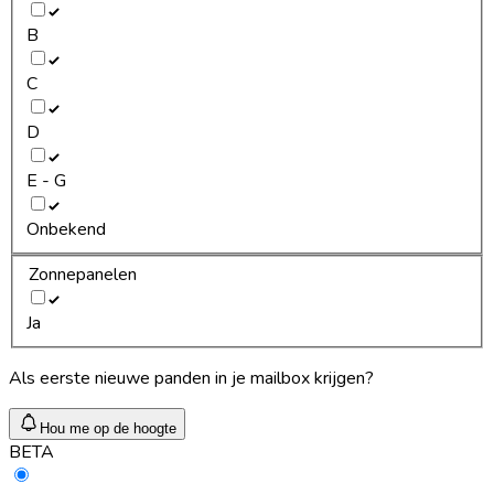
B
C
D
E - G
Onbekend
Zonnepanelen
Ja
Als eerste nieuwe panden in je mailbox krijgen?
Hou me op de hoogte
BETA