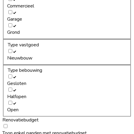
Commercieel
Garage
Grond
Type vastgoed
Nieuwbouw
Type bebouwing
Gesloten
Halfopen
Open
Renovatiebudget
Toon enkel panden met renovatiebudget