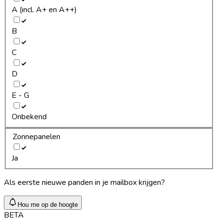
A (incl. A+ en A++)
B
C
D
E - G
Onbekend
Zonnepanelen
Ja
Als eerste nieuwe panden in je mailbox krijgen?
Hou me op de hoogte
BETA