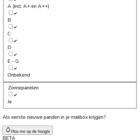
A (incl. A+ en A++)
B
C
D
E - G
Onbekend
Zonnepanelen
Ja
Als eerste nieuwe panden in je mailbox krijgen?
Hou me op de hoogte
BETA