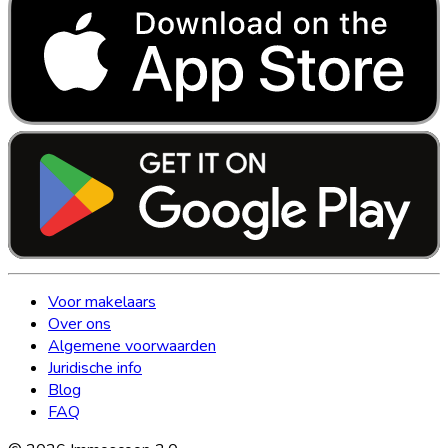
Voor makelaars
Over ons
Algemene voorwaarden
Juridische info
Blog
FAQ