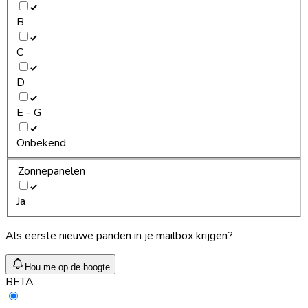
B
C
D
E - G
Onbekend
Zonnepanelen
Ja
Als eerste nieuwe panden in je mailbox krijgen?
Hou me op de hoogte
BETA