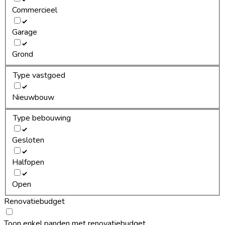
Commercieel
Garage
Grond
Type vastgoed
Nieuwbouw
Type bebouwing
Gesloten
Halfopen
Open
Renovatiebudget
Toon enkel panden met renovatiebudget