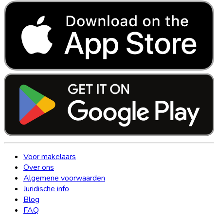
Voor makelaars
Over ons
Algemene voorwaarden
Juridische info
Blog
FAQ