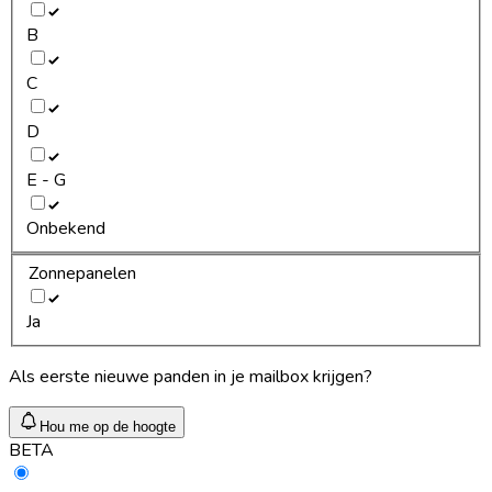
B
C
D
E - G
Onbekend
Zonnepanelen
Ja
Als eerste nieuwe panden in je mailbox krijgen?
Hou me op de hoogte
BETA