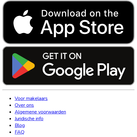
Voor makelaars
Over ons
Algemene voorwaarden
Juridische info
Blog
FAQ