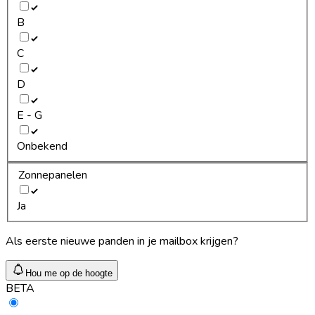
B
C
D
E - G
Onbekend
Zonnepanelen
Ja
Als eerste nieuwe panden in je mailbox krijgen?
Hou me op de hoogte
BETA