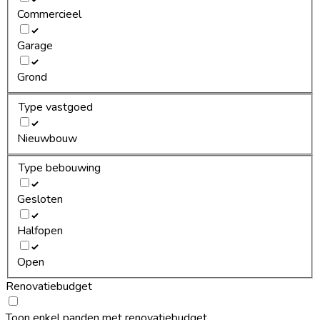
Commercieel
Garage
Grond
Type vastgoed
Nieuwbouw
Type bebouwing
Gesloten
Halfopen
Open
Renovatiebudget
Toon enkel panden met renovatiebudget