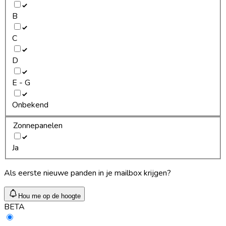
B
C
D
E - G
Onbekend
Zonnepanelen
Ja
Als eerste nieuwe panden in je mailbox krijgen?
Hou me op de hoogte
BETA