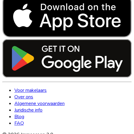
Voor makelaars
Over ons
Algemene voorwaarden
Juridische info
Blog
FAQ