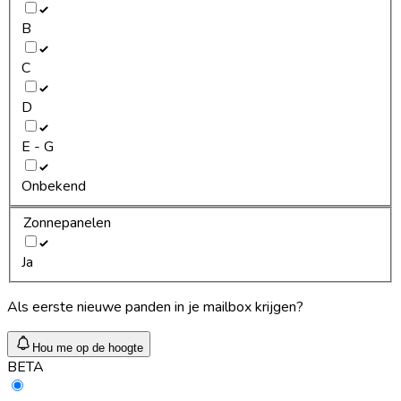
B
C
D
E - G
Onbekend
Zonnepanelen
Ja
Als eerste nieuwe panden in je mailbox krijgen?
Hou me op de hoogte
BETA