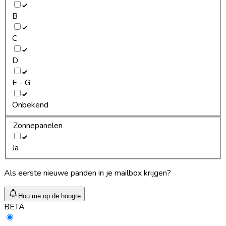
B
C
D
E - G
Onbekend
Zonnepanelen
Ja
Als eerste nieuwe panden in je mailbox krijgen?
Hou me op de hoogte
BETA