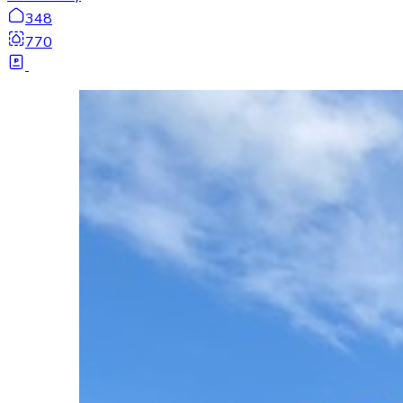
348
770