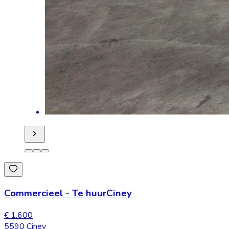
Commercieel
-
Te huur
Ciney
€ 1.600
5590 Ciney