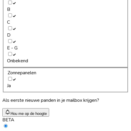
B
C
D
E - G
Onbekend
Zonnepanelen
Ja
Als eerste nieuwe panden in je mailbox krijgen?
Hou me op de hoogte
BETA