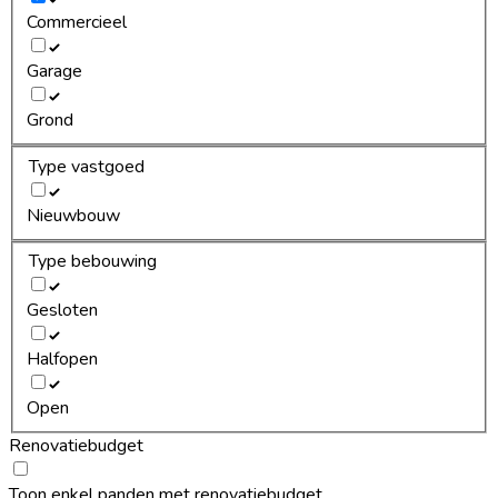
Commercieel
Garage
Grond
Type vastgoed
Nieuwbouw
Type bebouwing
Gesloten
Halfopen
Open
Renovatiebudget
Toon enkel panden met renovatiebudget