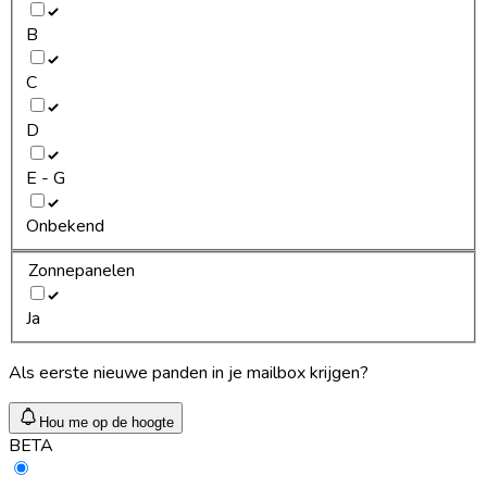
B
C
D
E - G
Onbekend
Zonnepanelen
Ja
Als eerste nieuwe panden in je mailbox krijgen?
Hou me op de hoogte
BETA