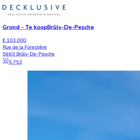
Grond
-
Te koop
Brûly-De-Pesche
€ 103.000
Rue de la Forestière
5660 Brûly-De-Pesche
5.753