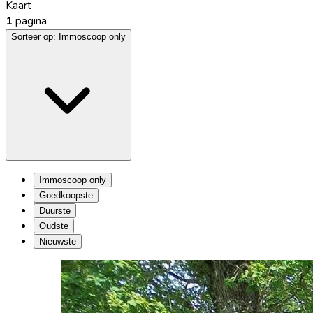
Kaart
1
pagina
Sorteer op:
Immoscoop only
Immoscoop only
Goedkoopste
Duurste
Oudste
Nieuwste