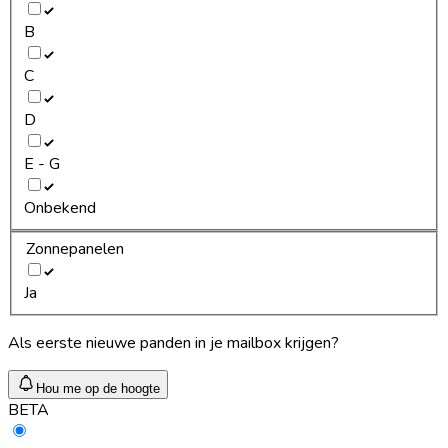
B
C
D
E - G
Onbekend
Zonnepanelen
Ja
Als eerste nieuwe panden in je mailbox krijgen?
Hou me op de hoogte
BETA