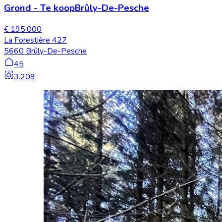
Grond
-
Te koop
Brûly-De-Pesche
€ 195.000
La Forestière 427
5660 Brûly-De-Pesche
45
3.209