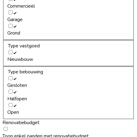
Commercieel
Garage
Grond
Type vastgoed
Nieuwbouw
Type bebouwing
Gesloten
Halfopen
Open
Renovatiebudget
Toon enkel panden met renovatiebudget