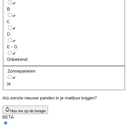
B
C
D
E - G
Onbekend
Zonnepanelen
Ja
Als eerste nieuwe panden in je mailbox krijgen?
Hou me op de hoogte
BETA