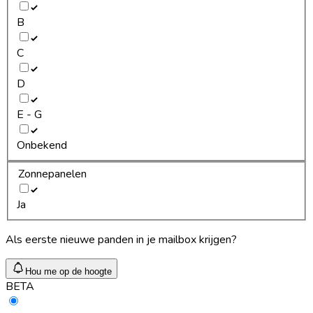
B
C
D
E - G
Onbekend
Zonnepanelen
Ja
Als eerste nieuwe panden in je mailbox krijgen?
Hou me op de hoogte
BETA