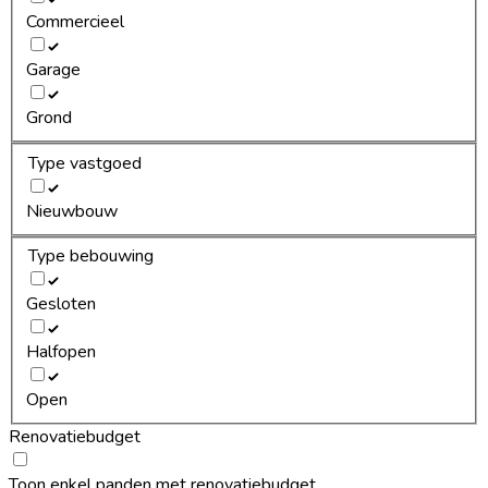
Commercieel
Garage
Grond
Type vastgoed
Nieuwbouw
Type bebouwing
Gesloten
Halfopen
Open
Renovatiebudget
Toon enkel panden met renovatiebudget