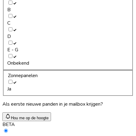
B
C
D
E - G
Onbekend
Zonnepanelen
Ja
Als eerste nieuwe panden in je mailbox krijgen?
Hou me op de hoogte
BETA