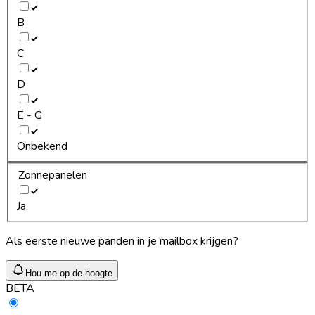
B
C
D
E - G
Onbekend
Zonnepanelen
Ja
Als eerste nieuwe panden in je mailbox krijgen?
Hou me op de hoogte
BETA