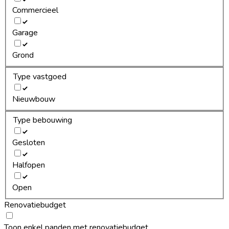
Commercieel
Garage
Grond
Type vastgoed
Nieuwbouw
Type bebouwing
Gesloten
Halfopen
Open
Renovatiebudget
Toon enkel panden met renovatiebudget