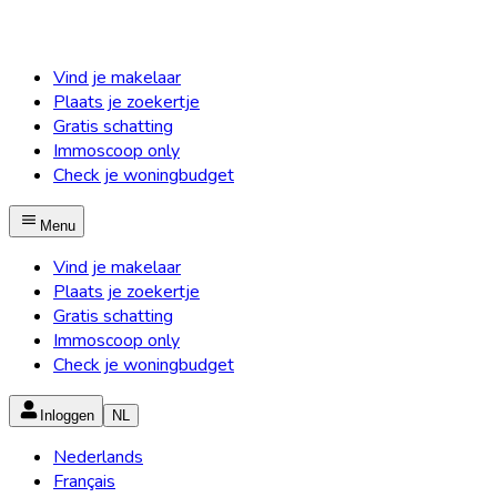
Vind je makelaar
Plaats je zoekertje
Gratis schatting
Immoscoop only
Check je woningbudget
Menu
Vind je makelaar
Plaats je zoekertje
Gratis schatting
Immoscoop only
Check je woningbudget
Inloggen
NL
Nederlands
Français