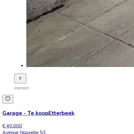
Garage
-
Te koop
Etterbeek
€ 40.000
Avenue Nouvelle 53