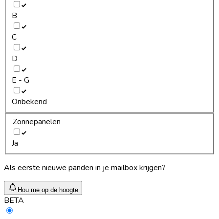
B
C
D
E - G
Onbekend
Zonnepanelen
Ja
Als eerste nieuwe panden in je mailbox krijgen?
Hou me op de hoogte
BETA