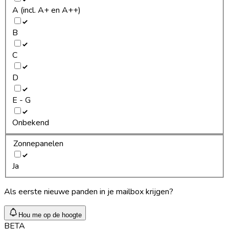
A (incl. A+ en A++)
B
C
D
E - G
Onbekend
Zonnepanelen
Ja
Als eerste nieuwe panden in je mailbox krijgen?
Hou me op de hoogte
BETA