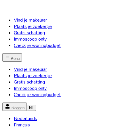
Vind je makelaar
Plaats je zoekertje
Gratis schatting
Immoscoop only
Check je woningbudget
Menu
Vind je makelaar
Plaats je zoekertje
Gratis schatting
Immoscoop only
Check je woningbudget
Inloggen
NL
Nederlands
Français