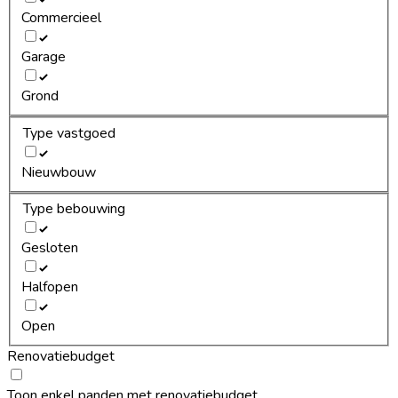
Commercieel
Garage
Grond
Type vastgoed
Nieuwbouw
Type bebouwing
Gesloten
Halfopen
Open
Renovatiebudget
Toon enkel panden met renovatiebudget