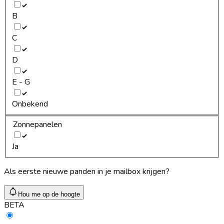
B
C
D
E - G
Onbekend
Zonnepanelen
Ja
Als eerste nieuwe panden in je mailbox krijgen?
Hou me op de hoogte
BETA