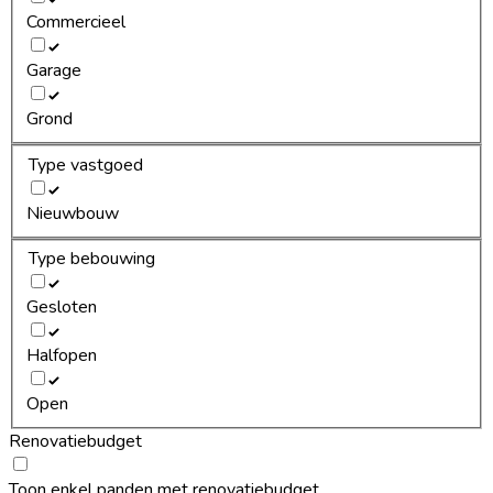
Commercieel
Garage
Grond
Type vastgoed
Nieuwbouw
Type bebouwing
Gesloten
Halfopen
Open
Renovatiebudget
Toon enkel panden met renovatiebudget