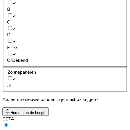
B
C
D
E - G
Onbekend
Zonnepanelen
Ja
Als eerste nieuwe panden in je mailbox krijgen?
Hou me op de hoogte
BETA