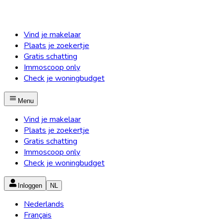
Vind je makelaar
Plaats je zoekertje
Gratis schatting
Immoscoop only
Check je woningbudget
Menu
Vind je makelaar
Plaats je zoekertje
Gratis schatting
Immoscoop only
Check je woningbudget
Inloggen
NL
Nederlands
Français