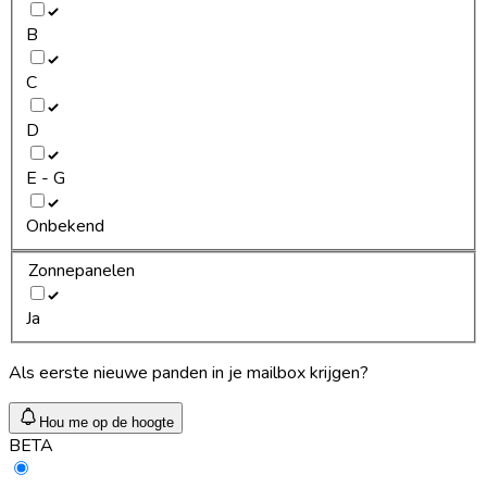
B
C
D
E - G
Onbekend
Zonnepanelen
Ja
Als eerste nieuwe panden in je mailbox krijgen?
Hou me op de hoogte
BETA