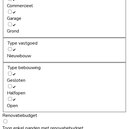
Commercieel
Garage
Grond
Type vastgoed
Nieuwbouw
Type bebouwing
Gesloten
Halfopen
Open
Renovatiebudget
Toon enkel panden met renovatiebudget