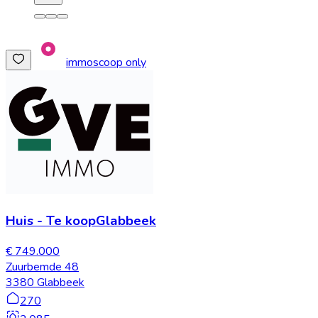
immoscoop only
Huis
-
Te koop
Glabbeek
€ 749.000
Zuurbemde 48
3380 Glabbeek
270