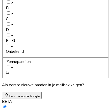
B
C
D
E - G
Onbekend
Zonnepanelen
Ja
Als eerste nieuwe panden in je mailbox krijgen?
Hou me op de hoogte
BETA