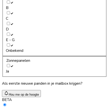
B
C
D
E - G
Onbekend
Zonnepanelen
Ja
Als eerste nieuwe panden in je mailbox krijgen?
Hou me op de hoogte
BETA