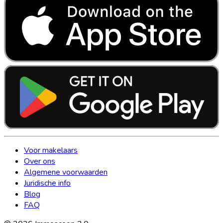
Voor makelaars
Over ons
Algemene voorwaarden
Juridische info
Blog
FAQ