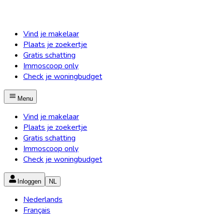
Vind je makelaar
Plaats je zoekertje
Gratis schatting
Immoscoop only
Check je woningbudget
Menu
Vind je makelaar
Plaats je zoekertje
Gratis schatting
Immoscoop only
Check je woningbudget
Inloggen
NL
Nederlands
Français