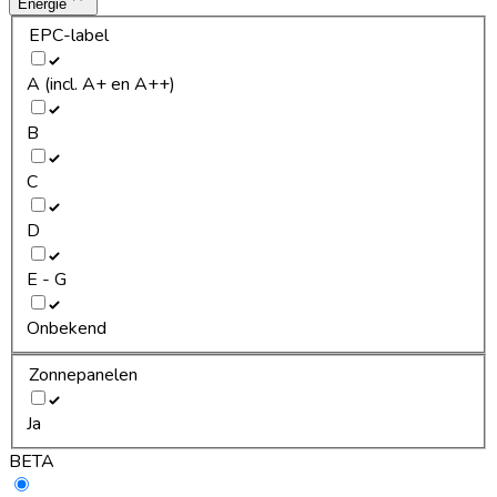
Energie
EPC-label
A (incl. A+ en A++)
B
C
D
E - G
Onbekend
Zonnepanelen
Ja
BETA