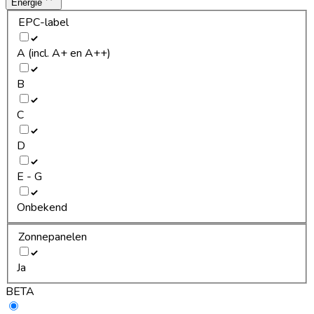
Energie
EPC-label
A (incl. A+ en A++)
B
C
D
E - G
Onbekend
Zonnepanelen
Ja
BETA