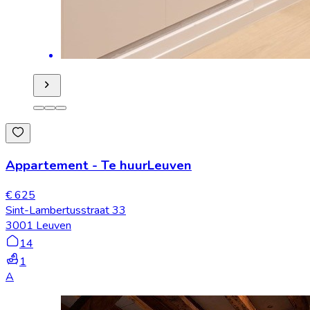
Appartement
-
Te huur
Leuven
€ 625
Sint-Lambertusstraat 33
3001 Leuven
14
1
A