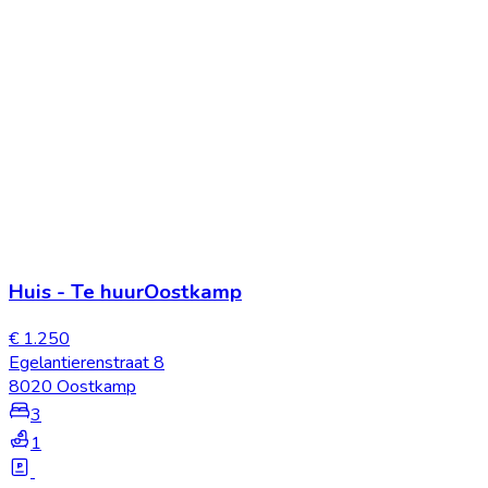
Huis
-
Te huur
Oostkamp
€ 1.250
Egelantierenstraat 8
8020 Oostkamp
3
1