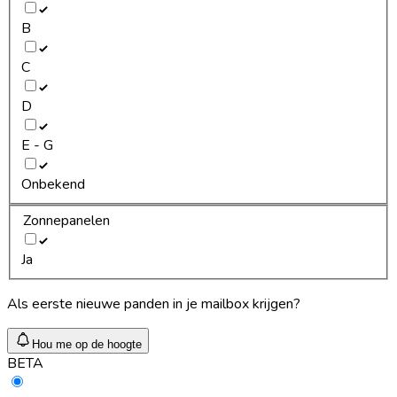
B
C
D
E - G
Onbekend
Zonnepanelen
Ja
Als eerste nieuwe panden in je mailbox krijgen?
Hou me op de hoogte
BETA