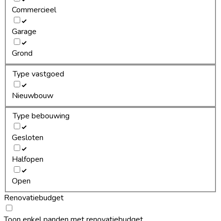
Commercieel
Garage
Grond
Type vastgoed
Nieuwbouw
Type bebouwing
Gesloten
Halfopen
Open
Renovatiebudget
Toon enkel panden met renovatiebudget