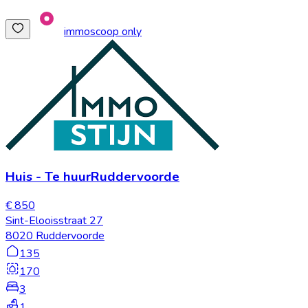
immoscoop only
Huis
-
Te huur
Ruddervoorde
€ 850
Sint-Elooisstraat 27
8020 Ruddervoorde
135
170
3
1