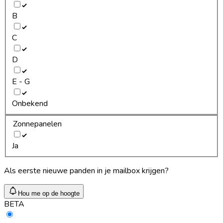
B
C
D
E - G
Onbekend
Zonnepanelen
Ja
Als eerste nieuwe panden in je mailbox krijgen?
Hou me op de hoogte
BETA