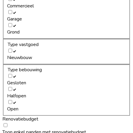
Commercieel
Garage
Grond
Type vastgoed
Nieuwbouw
Type bebouwing
Gesloten
Halfopen
Open
Renovatiebudget
Toon enkel panden met renovatiebudget